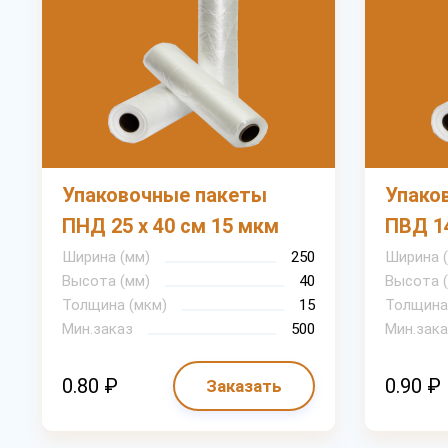
Упаковочные пакеты
Упако
ПНД 25 х 40 см 15 мкм
ПВД 14
Ширина (мм)
250
Ширина 
Высота (мм)
40
Высота 
Толщина (мкм)
15
Толщина
Мин.заказ
500
Мин.зака
0.80 ₽
0.90 ₽
Заказать