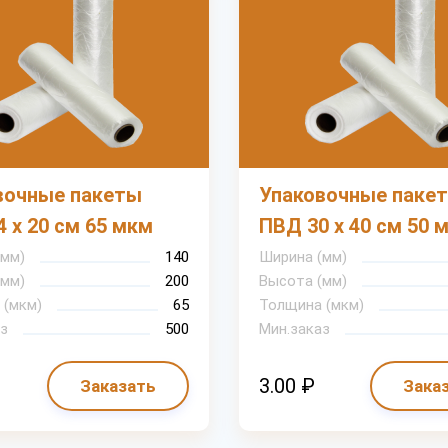
вочные пакеты
Упаковочные паке
 х 20 см 65 мкм
ПВД 30 х 40 см 50 
(мм)
140
Ширина (мм)
(мм)
200
Высота (мм)
 (мкм)
65
Толщина (мкм)
з
500
Мин.заказ
3.00 ₽
Заказать
Зака