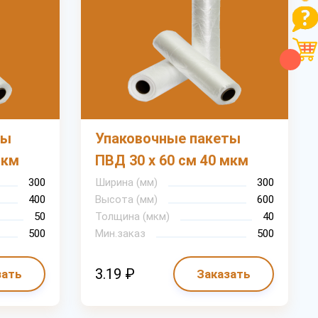
ты
Упаковочные пакеты
мкм
ПВД 30 х 60 см 40 мкм
300
Ширина (мм)
300
400
Высота (мм)
600
50
Толщина (мкм)
40
500
Мин.заказ
500
3.19 ₽
зать
Заказать