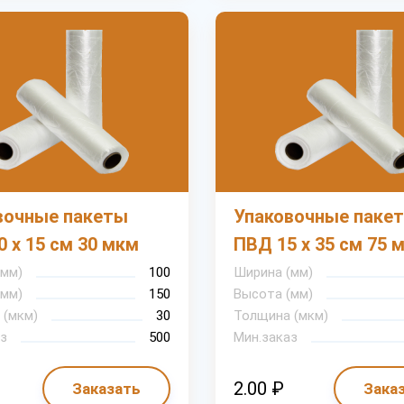
вочные пакеты
Упаковочные паке
 х 15 см 30 мкм
ПВД 15 х 35 см 75 
(мм)
100
Ширина (мм)
(мм)
150
Высота (мм)
 (мкм)
30
Толщина (мкм)
з
500
Мин.заказ
2.00 ₽
Заказать
Зака