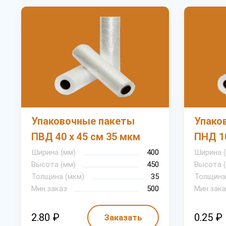
Упаковочные пакеты
Упако
ПВД 40 х 45 см 35 мкм
ПНД 10
Ширина (мм)
400
Ширина 
Высота (мм)
450
Высота 
Толщина (мкм)
35
Толщина
Мин.заказ
500
Мин.зака
2.80 ₽
0.25 ₽
Заказать