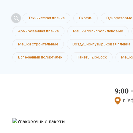
Техническая пленка
Скотчъ
Одноразовые 
Армированная пленка
Мешки полипропиленовые
Упаковочн
Мешки строительные
Воздушно-пузырьковая пленка
Вспененный полиэтилен
Пакеты Zip-Lock
Мешки
в Уфе
9:00 
у нас выгодно
г. У