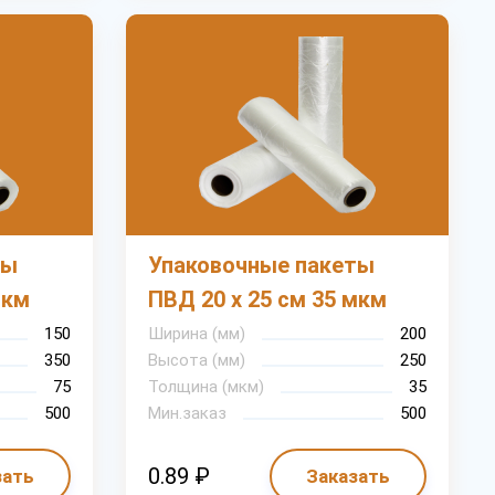
ты
Упаковочные пакеты
мкм
ПВД 20 х 25 см 35 мкм
150
Ширина (мм)
200
350
Высота (мм)
250
75
Толщина (мкм)
35
500
Мин.заказ
500
0.89 ₽
зать
Заказать