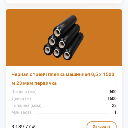
Черная стрейч пленка машинная 0,5 х 1500
м 23 мкм первичка
Ширина (мм)
500
Длина (м)
1500
Толщина (мкм)
23
Мин.заказ
1
3 189.77 ₽
Заказать