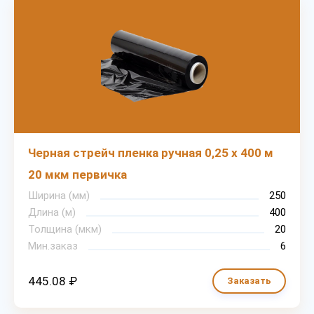
Черная стрейч пленка ручная 0,25 х 400 м
20 мкм первичка
Ширина (мм)
250
Длина (м)
400
Толщина (мкм)
20
Мин.заказ
6
445.08 ₽
Заказать