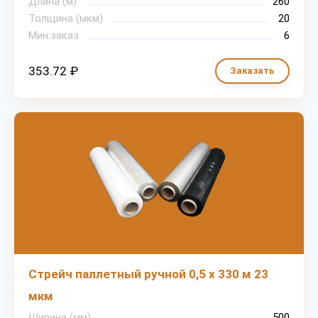
Длина (м)
260
Толщина (мкм)
20
Мин.заказ
6
353.72 ₽
Заказать
Стрейч паллетный ручной 0,5 х 330 м 23
мкм
Ширина (мм)
500