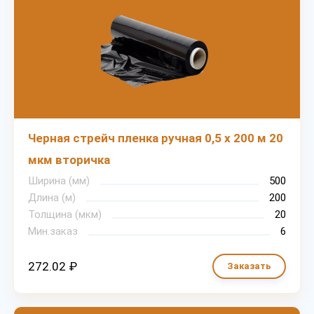
Черная стрейч пленка ручная 0,5 х 200 м 20
мкм вторичка
Ширина (мм)
500
Длина (м)
200
Толщина (мкм)
20
Мин.заказ
6
272.02 ₽
Заказать