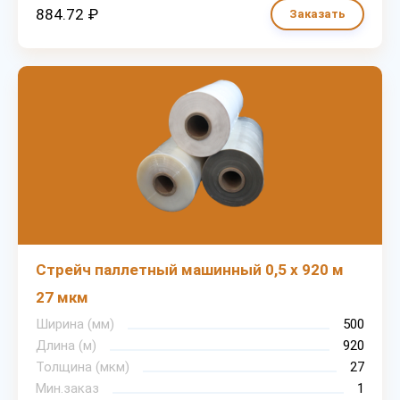
884.72 ₽
Заказать
Стрейч паллетный машинный 0,5 х 920 м
27 мкм
Ширина (мм)
500
Длина (м)
920
Толщина (мкм)
27
Мин.заказ
1