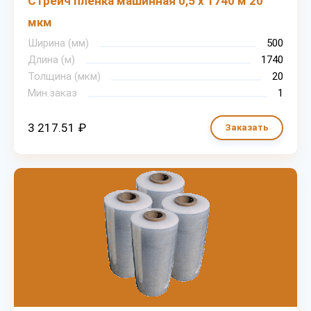
Стрейч пленка машинная 0,5 х 1740 м 20
мкм
Ширина (мм)
500
Длина (м)
1740
Толщина (мкм)
20
Мин.заказ
1
3 217.51 ₽
Заказать