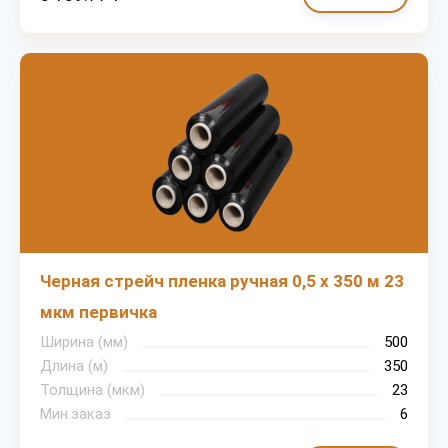
Черная стрейч пленка ручная 0,5 х 350 м 23
мкм первичка
Ширина (мм)
500
Длина (м)
350
Толщина (мкм)
23
Мин.заказ
6