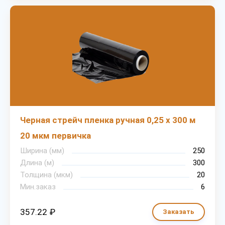
Черная стрейч пленка ручная 0,25 х 300 м
20 мкм первичка
Ширина (мм)
250
Длина (м)
300
Толщина (мкм)
20
Мин.заказ
6
357.22 ₽
Заказать