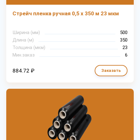
Стрейч пленка ручная 0,5 х 350 м 23 мкм
Ширина (мм)
500
Длина (м)
350
Толщина (мкм)
23
Мин.заказ
6
884.72 ₽
Заказать