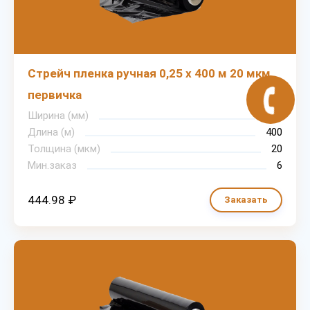
Стрейч пленка ручная 0,25 х 400 м 20 мкм
первичка
Ширина (мм)
250
Длина (м)
400
Толщина (мкм)
20
Мин.заказ
6
444.98 ₽
Заказать