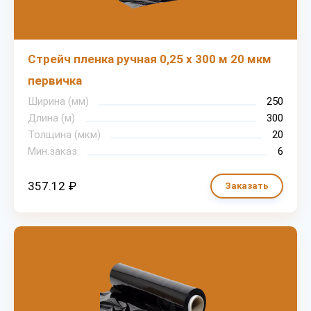
Стрейч пленка ручная 0,25 х 300 м 20 мкм
первичка
Ширина (мм)
250
Длина (м)
300
Толщина (мкм)
20
Мин.заказ
6
357.12 ₽
Заказать