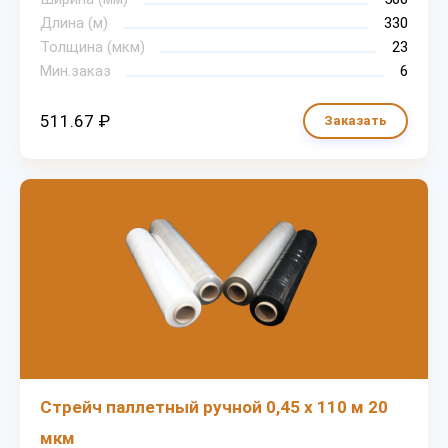
Длина (м)
330
Толщина (мкм)
23
Мин.заказ
6
511.67 ₽
Заказать
Стрейч паллетный ручной 0,45 х 110 м 20
мкм