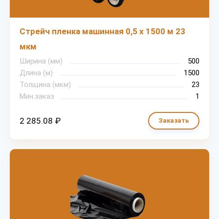
Стрейч пленка машинная 0,5 х 1500 м 23
мкм
Ширина (мм)
500
Длина (м)
1500
Толщина (мкм)
23
Мин.заказ
1
2 285.08 ₽
Заказать