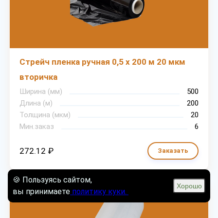
Стрейч пленка ручная 0,5 х 200 м 20 мкм
вторичка
Ширина (мм)
500
Длина (м)
200
Толщина (мкм)
20
Мин.заказ
6
272.12 ₽
Заказать
🍪 Пользуясь сайтом,
Хорошо
вы принимаете
политику куки.