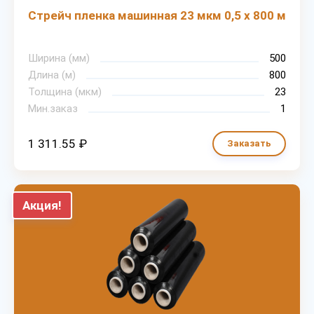
Стрейч пленка машинная 23 мкм 0,5 х 800 м
Ширина (мм)
500
Длина (м)
800
Толщина (мкм)
23
Мин.заказ
1
1 311.55 ₽
Заказать
Акция!