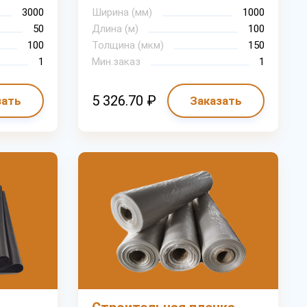
3000
Ширина (мм)
1000
50
Длина (м)
100
100
Толщина (мкм)
150
1
Мин.заказ
1
5 326.70 ₽
зать
Заказать