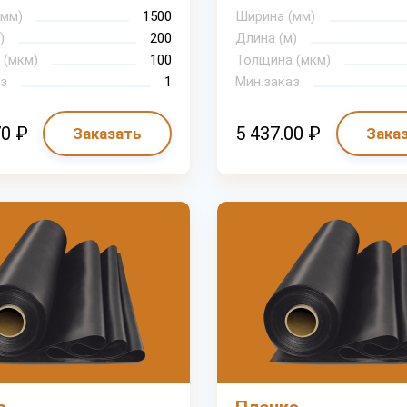
(мм)
1500
Ширина (мм)
)
200
Длина (м)
 (мкм)
100
Толщина (мкм)
з
1
Мин.заказ
70 ₽
5 437.00 ₽
Заказать
Зака