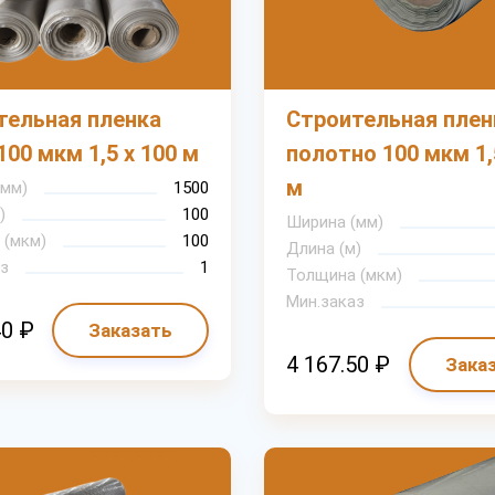
тельная пленка
Строительная плен
100 мкм 1,5 х 100 м
полотно 100 мкм 1,
м
(мм)
1500
)
100
Ширина (мм)
 (мкм)
100
Длина (м)
з
1
Толщина (мкм)
Мин.заказ
40 ₽
Заказать
4 167.50 ₽
Зака