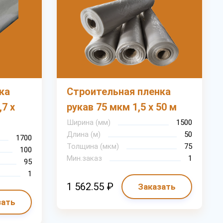
ка
Строительная пленка
,7 х
рукав 75 мкм 1,5 х 50 м
Ширина (мм)
1500
Длина (м)
50
1700
Толщина (мкм)
75
100
Мин.заказ
1
95
1
1 562.55 ₽
Заказать
зать