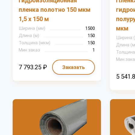
Гидроизоляционная
Пленк
пленка полотно 150 мкм
гидро
1,5 х 150 м
полуру
мкм
Ширина (мм)
1500
Длина (м)
150
Ширина 
Толщина (мкм)
150
Длина (м
Мин.заказ
1
Толщина
Мин.зака
7 793.25 ₽
Заказать
5 541.