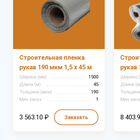
Строительная пленка
Строи
рукав 190 мкм 1,5 х 45 м
рукав 
Ширина (мм)
1500
Ширина 
Длина (м)
45
Длина (м
Толщина (мкм)
190
Толщина
Мин.заказ
1
Мин.зака
3 563.10 ₽
8 403.
Заказать