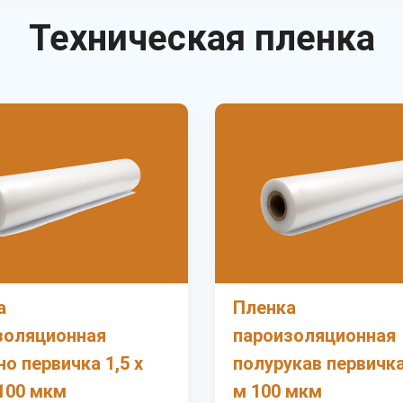
Техническая пленка
а
Пленка
золяционная
пароизоляционная
о первичка 1,5 х
полурукав первичка
100 мкм
м 100 мкм