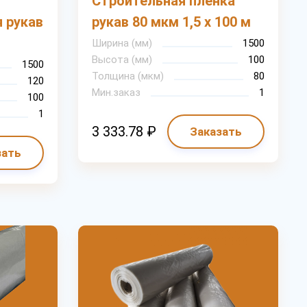
Строительная пленка
 рукав
рукав 80 мкм 1,5 х 100 м
Ширина (мм)
1500
Высота (мм)
100
1500
Толщина (мкм)
80
120
Мин.заказ
1
100
1
3 333.78 ₽
Заказать
зать