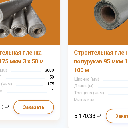
тельная пленка
Строительная плен
175 мкм 3 х 50 м
полурукав 95 мкм 1
100 м
(мм)
3000
)
50
Ширина (мм)
 (мкм)
175
Длина (м)
з
1
Толщина (мкм)
Мин.заказ
90 ₽
Заказать
5 170.38 ₽
Зака