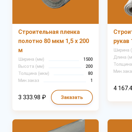
Строительная пленка
Строи
полотно 80 мкм 1,5 х 200
рукав 
м
Ширина 
Длина (м
Ширина (мм)
1500
Толщина
Высота (мм)
200
Мин.зака
Толщина (мкм)
80
Мин.заказ
1
4 167.
3 333.98 ₽
Заказать