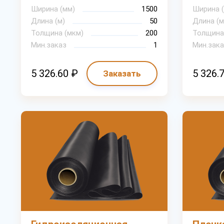
Ширина (мм)
1500
Ширина 
Длина (м)
50
Длина (м
Толщина (мкм)
200
Толщина
Мин.заказ
1
Мин.зака
5 326.60 ₽
5 326.
Заказать