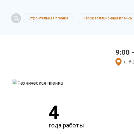
Техническа
Строительная пленка
Пароизоляционная пленка
в Уфе
9:00 
у нас выгодно
г. У
4
года работы