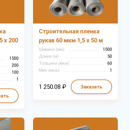
ка
Строительная пленка
5 х 200
рукав 60 мкм 1,5 х 50 м
Ширина (мм)
1500
Длина (м)
50
1500
Толщина (мкм)
60
200
Мин.заказ
1
100
1
1 250.08 ₽
Заказать
зать