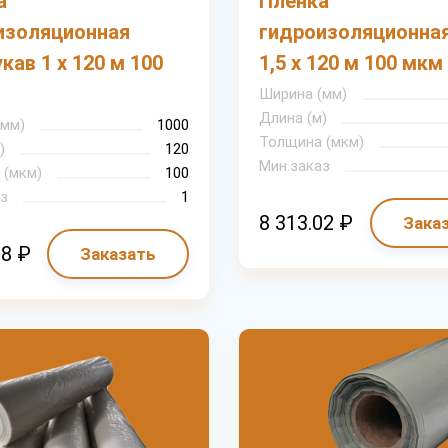
а
Пленка
изоляционная
гидроизоляционная
кав 1 х 120 м 100
1,5 х 120 м 100 мкм
Ширина (мм)
Длина (м)
(мм)
1000
Толщина (мкм)
)
120
Мин.заказ
 (мкм)
100
з
1
8 313.02 ₽
Зака
88 ₽
Заказать