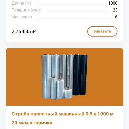
Длина (м)
1300
Толщина (мкм)
23
Мин.заказ
6
2 764.35 ₽
Заказать
Стрейч паллетный машинный 0,5 х 1000 м
20 мкм вторичка