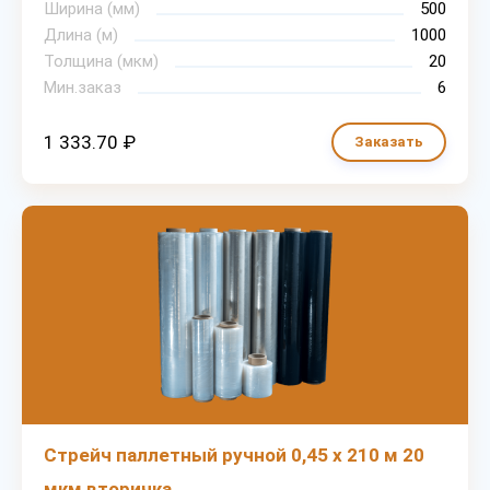
Ширина (мм)
500
Длина (м)
1000
Толщина (мкм)
20
Мин.заказ
6
1 333.70 ₽
Заказать
Стрейч паллетный ручной 0,45 х 210 м 20
мкм вторичка