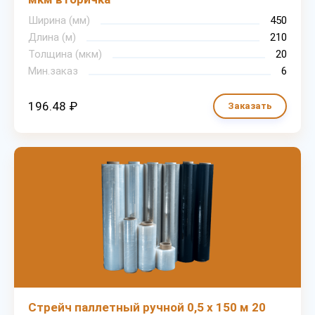
Ширина (мм)
450
Длина (м)
210
Толщина (мкм)
20
Мин.заказ
6
196.48 ₽
Заказать
Стрейч паллетный ручной 0,5 х 150 м 20