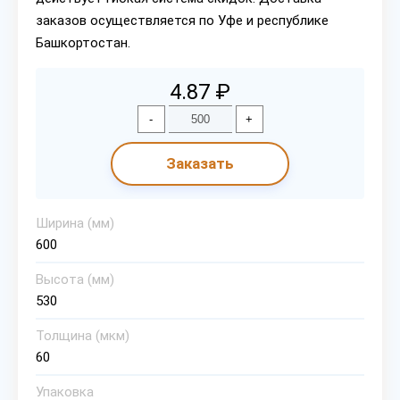
заказов осуществляется по Уфе и республике
Башкортостан.
4.87 ₽
-
+
Заказать
Ширина (мм)
600
Высота (мм)
530
Толщина (мкм)
60
Упаковка