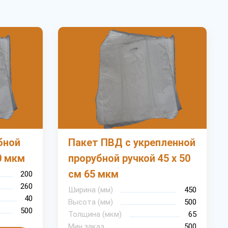
бной
Пакет ПВД с укрепленной
0 мкм
прорубной ручкой 45 х 50
см 65 мкм
200
260
Ширина (мм)
450
40
Высота (мм)
500
500
Толщина (мкм)
65
Мин.заказ
500