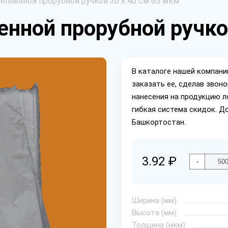
епленной прорубной ручкой 30 х 40 см 65 мкм
енной прорубной ручко
В каталоге нашей компан
заказать ее, сделав звон
нанесения на продукцию л
гибкая система скидок. Д
Башкортостан.
3.92 ₽
-
Ширина (мм)
Высота (мм)
Толщина (мкм)