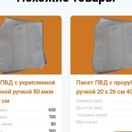
 ПВД с укрепленной
Пакет ПВД с прору
бной ручкой 80 мкм
ручкой 20 х 26 см 4
0 см
Ширина (мм)
Высота (мм)
(мм)
600
Толщина (мкм)
(мм)
700
Мин.заказ
 (мкм)
80
з
500