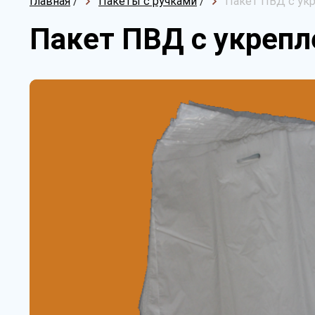
Главная
/
Пакеты с ручками
/
Пакет ПВД с укр
Пакет ПВД с укрепл