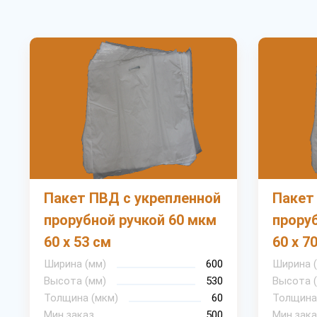
Пакет ПВД с укрепленной
Пакет
прорубной ручкой 60 мкм
прору
60 х 53 см
60 х 7
Ширина (мм)
600
Ширина 
Высота (мм)
530
Высота 
Толщина (мкм)
60
Толщина
Мин.заказ
500
Мин.зака