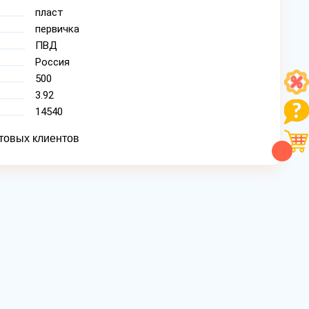
пласт
первичка
ПВД
Россия
500
3.92
14540
товых клиентов