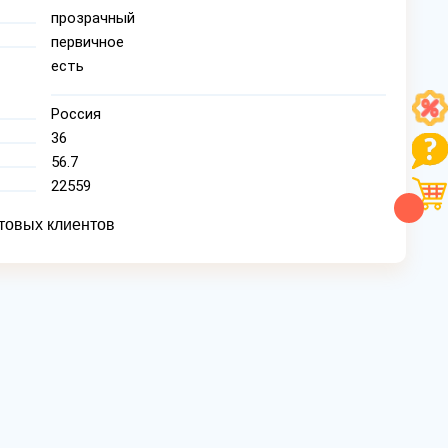
прозрачный
первичное
есть
Россия
36
56.7
22559
товых клиентов