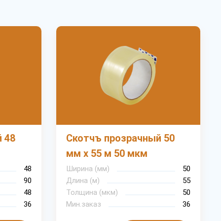
 48
Скотчъ прозрачный 50
мм х 55 м 50 мкм
48
Ширина (мм)
50
90
Длина (м)
55
48
Толщина (мкм)
50
36
Мин.заказ
36