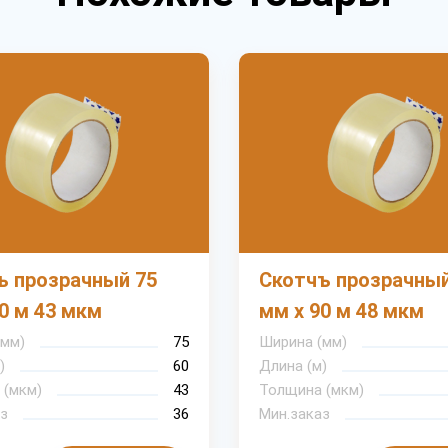
ъ прозрачный 75
Скотчъ прозрачный
0 м 43 мкм
мм х 90 м 48 мкм
(мм)
75
Ширина (мм)
)
60
Длина (м)
 (мкм)
43
Толщина (мкм)
з
36
Мин.заказ