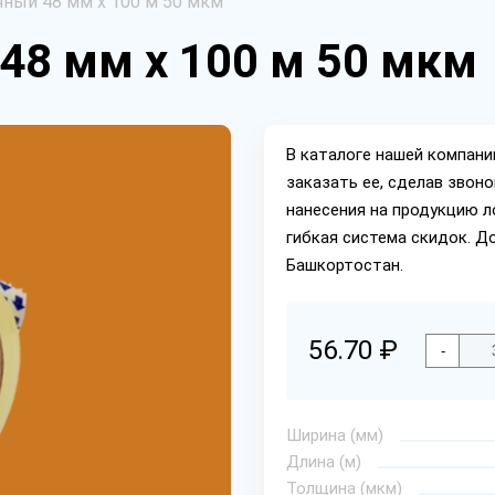
чный 48 мм х 100 м 50 мкм
48 мм х 100 м 50 мкм
В каталоге нашей компан
заказать ее, сделав звон
нанесения на продукцию л
гибкая система скидок. Д
Башкортостан.
56.70 ₽
-
Ширина (мм)
Длина (м)
Толщина (мкм)