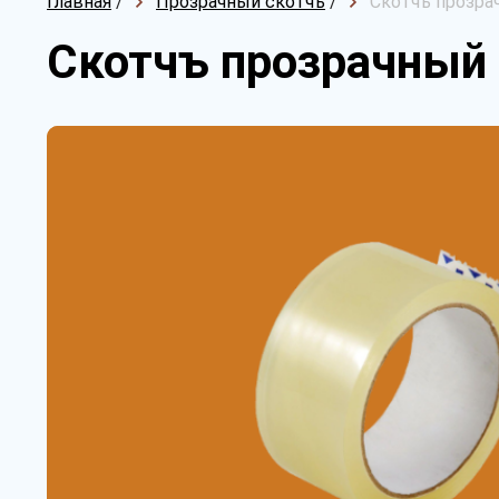
Главная
/
Прозрачный скотчъ
/
Скотчъ прозра
Скотчъ прозрачный 