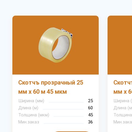
Скотчъ прозрачный 25
Скотч
мм х 60 м 45 мкм
мм х 6
Ширина (мм)
25
Ширина 
Длина (м)
60
Длина (м
Толщина (мкм)
45
Толщина
Мин.заказ
36
Мин.зака