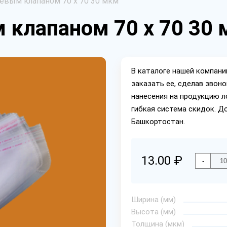
евым клапаном 70 х 70 30 мкм
 клапаном 70 х 70 30
В каталоге нашей компан
заказать ее, сделав звон
нанесения на продукцию л
гибкая система скидок. Д
Башкортостан.
13.00 ₽
-
Ширина (мм)
Высота (мм)
Толщина (мкм)