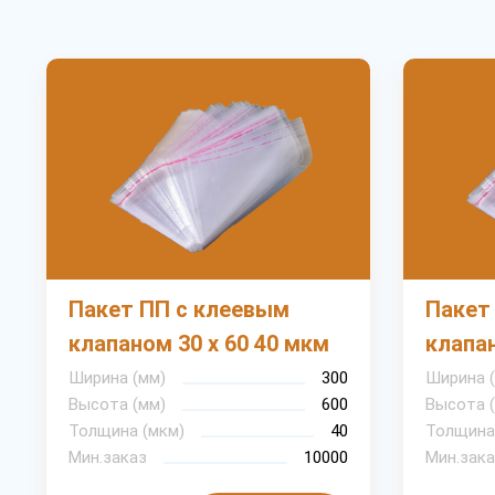
Пакет ПП с клеевым
Пакет
клапаном 30 х 60 40 мкм
клапан
Ширина (мм)
300
Ширина 
Высота (мм)
600
Высота 
Толщина (мкм)
40
Толщина
Мин.заказ
10000
Мин.зака