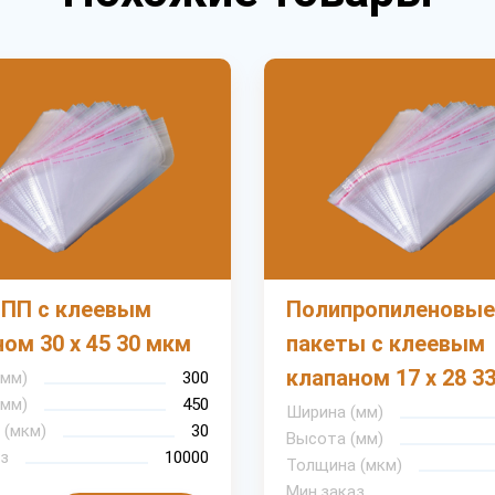
 ПП с клеевым
Полипропиленовые
ом 30 х 45 30 мкм
пакеты с клеевым
клапаном 17 х 28 3
(мм)
300
(мм)
450
Ширина (мм)
 (мкм)
30
Высота (мм)
з
10000
Толщина (мкм)
Мин.заказ