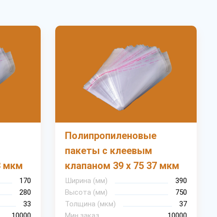
Полипропиленовые
пакеты с клеевым
3 мкм
клапаном 39 х 75 37 мкм
170
Ширина (мм)
390
280
Высота (мм)
750
33
Толщина (мкм)
37
10000
Мин.заказ
10000