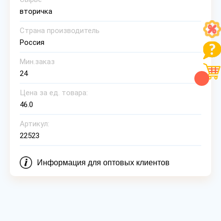
вторичка
Страна производитель
Россия
Мин.заказ
24
Цена за ед. товара:
46.0
Артикул:
22523
Информация для оптовых клиентов