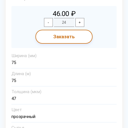
46.00 ₽
-
+
Заказать
Ширина (мм)
75
Длина (м)
75
Толщина (мкм)
47
Цвет
прозрачный
Сырье