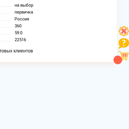
на выбор
первичка
Россия
360
59.0
22516
товых клиентов