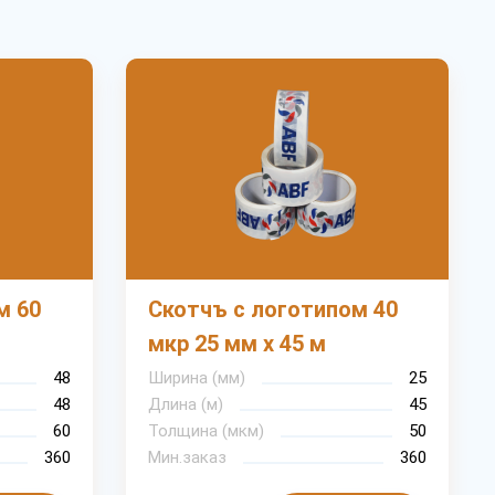
м 60
Скотчъ с логотипом 40
мкр 25 мм х 45 м
48
Ширина (мм)
25
48
Длина (м)
45
60
Толщина (мкм)
50
360
Мин.заказ
360