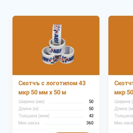
Скотчъ с логотипом 43
Скотч
мкр 50 мм х 50 м
мкр 50
Ширина (мм)
50
Ширина 
Длина (м)
50
Длина (м
Толщина (мкм)
43
Толщина
Мин.заказ
360
Мин.зака