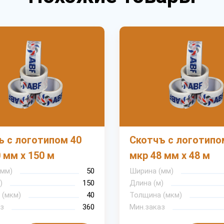
ъ с логотипом 40
Скотчъ с логотипо
 мм х 150 м
мкр 48 мм х 48 м
(мм)
50
Ширина (мм)
)
150
Длина (м)
 (мкм)
40
Толщина (мкм)
з
360
Мин.заказ