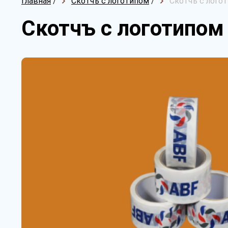
Главная
/
Скотчъ с логотипом
/
Скотчъ с логот
Скотчъ с логотипом 