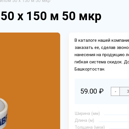
ипом 50 х 150 м 50 мкр
50 х 150 м 50 мкр
В каталоге нашей компан
заказать ее, сделав звон
нанесения на продукцию л
гибкая система скидок. Д
Башкортостан.
59.00 ₽
-
Ширина (мм)
Длина (м)
Толщина (мкм)