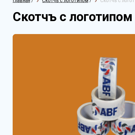
Главная
/
Скотчъ с логотипом
/
Скотчъ с логот
Скотчъ с логотипом 