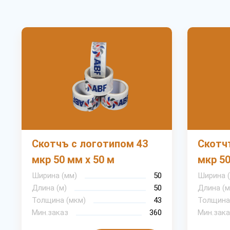
Скотчъ с логотипом 43
Скотч
мкр 50 мм х 50 м
мкр 50
Ширина (мм)
50
Ширина 
Длина (м)
50
Длина (м
Толщина (мкм)
43
Толщина
Мин.заказ
360
Мин.зака