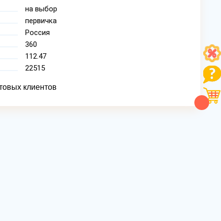
на выбор
первичка
Россия
360
112.47
22515
товых клиентов