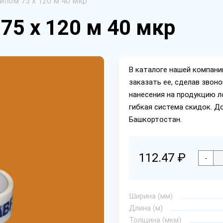
ипом 75 х 120 м 40 мкр
75 х 120 м 40 мкр
В каталоге нашей компан
заказать ее, сделав звон
нанесения на продукцию л
гибкая система скидок. Д
Башкортостан.
112.47 ₽
-
Ширина (мм)
Длина (м)
Толщина (мкм)