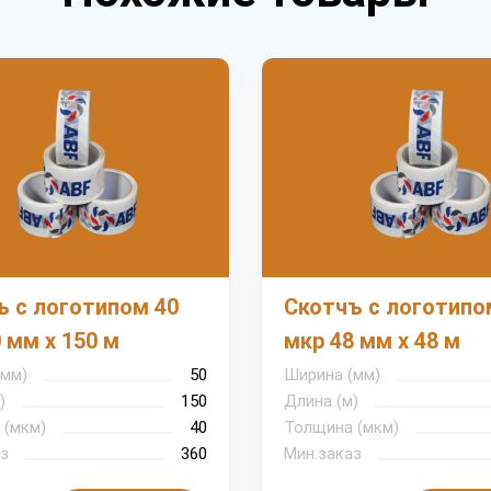
ъ с логотипом 40
Скотчъ с логотипо
 мм х 150 м
мкр 48 мм х 48 м
(мм)
50
Ширина (мм)
)
150
Длина (м)
 (мкм)
40
Толщина (мкм)
з
360
Мин.заказ