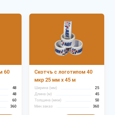
м 60
Скотчъ с логотипом 40
мкр 25 мм х 45 м
48
Ширина (мм)
25
48
Длина (м)
45
60
Толщина (мкм)
50
360
Мин.заказ
360