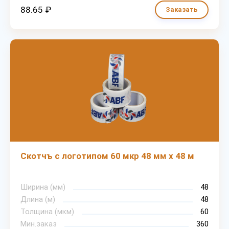
88.65 ₽
Заказать
Скотчъ с логотипом 60 мкр 48 мм х 48 м
Ширина (мм)
48
Длина (м)
48
Толщина (мкм)
60
Мин.заказ
360