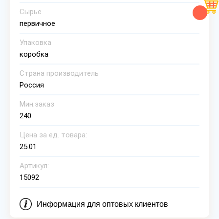
Сырье
первичное
Упаковка
коробка
Страна производитель
Россия
Мин.заказ
240
Цена за ед. товара:
25.01
Артикул:
15092
Информация для оптовых клиентов