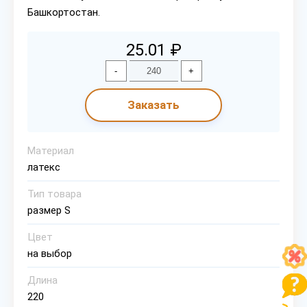
Башкортостан.
25.01 ₽
-
+
Заказать
Материал
латекс
Тип товара
размер S
Цвет
на выбор
Длина
220