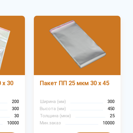
 х 30
Пакет ПП 25 мкм 30 х 45
200
Ширина (мм)
300
300
Высота (мм)
450
30
Толщина (мкм)
25
10000
Мин.заказ
10000