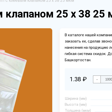
ПП с клеевым клапаном 25 х 38 25 мкм
 клапаном 25 х 38 25
В каталоге нашей компан
заказать ее, сделав звон
нанесения на продукцию л
гибкая система скидок. Д
Башкортостан.
1.38 ₽
-
Ширина (мм)
Высота (мм)
Толщина (мкм)