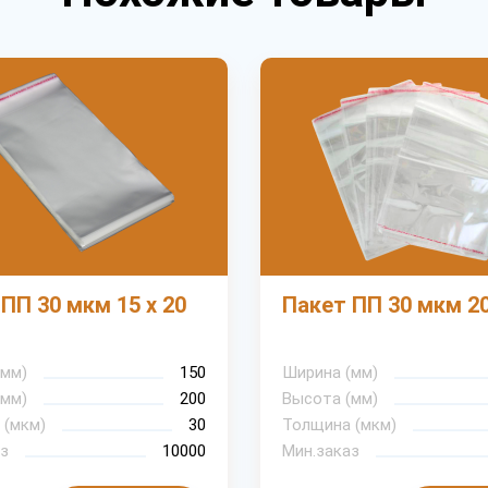
ПП 30 мкм 15 х 20
Пакет ПП 30 мкм 20
(мм)
150
Ширина (мм)
(мм)
200
Высота (мм)
 (мкм)
30
Толщина (мкм)
з
10000
Мин.заказ